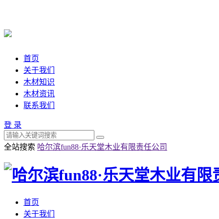
首页
关于我们
木材知识
木材资讯
联系我们
登 录
全站搜索
哈尔滨fun88·乐天堂木业有限责任公司
首页
关于我们