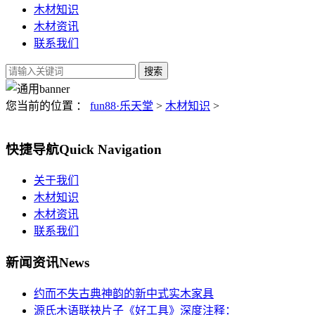
木材知识
木材资讯
联系我们
您当前的位置 ：
fun88·乐天堂
>
木材知识
>
快捷导航
Quick Navigation
关于我们
木材知识
木材资讯
联系我们
新闻资讯
News
约而不失古典神韵的新中式实木家具
源氏木语联袂片子《好工具》深度注释：