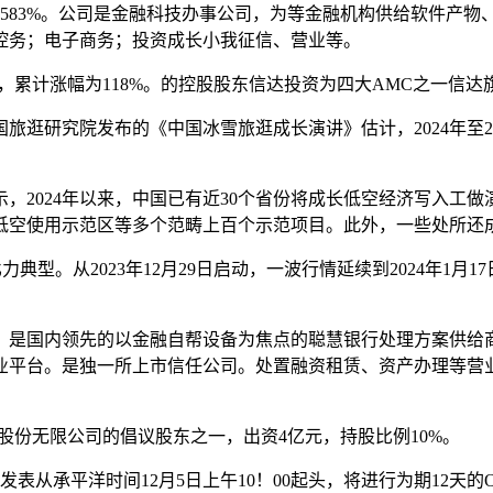
幅583%。公司是金融科技办事公司，为等金融机构供给软件产
控务；电子商务；投资成长小我征信、营业等。
7日，累计涨幅为118%。的控股股东信达投资为四大AMC之一信达
逛研究院发布的《中国冰雪旅逛成长演讲》估计，2024年至2
024年以来，中国已有近30个省份将成长低空经济写入工做
、低空使用示范区等多个范畴上百个示范项目。此外，一些处所
力典型。从2023年12月29日启动，一波行情延续到2024年1月17
是国内领先的以金融自帮设备为焦点的聪慧银行处理方案供给商
业平台。是独一所上市信任公司。处置融资租赁、资产办理等营业
股份无限公司的倡议股东之一，出资4亿元，持股比例10%。
发表从承平洋时间12月5日上午10！00起头，将进行为期12天