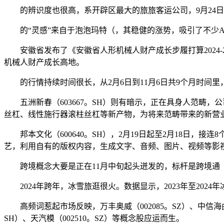
的辨识度也很高，系开辟区最大的旅旅客运公司，9月24日至1
的“灵感”来自于泡泡玛特（，其稳健的涨势，吸引了不少A股
安徽省发布了《安徽省人形机械人财产成长步履打算2024-20
机械人财产成长高地。
的行情持续时间很长，从2月6日到11月6日共9个月时间里，
五洲新春（603667。SH）则有暗示，正在具身人范畴，
丝杠、线性施行器滚柱丝杠等新产物，为将来范畴带来的新营
邦本文化（600640。SH），2月19日起至2月18日，
艺，利用自有的版权内容，生成文字、音频、图片、视频等影
跨境概念大要是正在11月中旬起头迸发的，标杆是跨境通（002
2024年跨年，冰雪旅逛很火。数据显示，2023年至2024
高频词惹起市场反映，万丰奥威（002085。SZ）、中信海曲（000
SH）、天汽模（002510。SZ）等概念股应运而生。