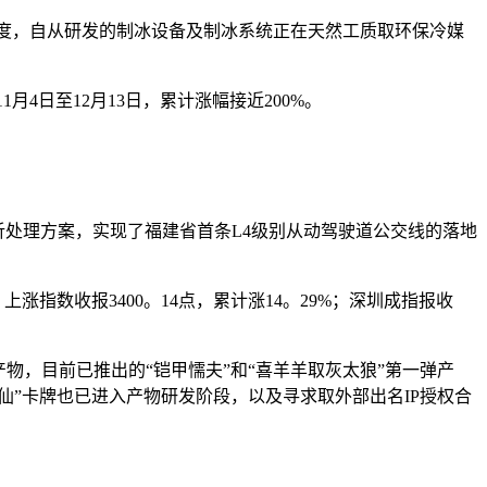
出名度，自从研发的制冰设备及制冰系统正在天然工质取环保冷媒
4日至12月13日，累计涨幅接近200%。
处理方案，实现了福建省首条L4级别从动驾驶道公交线的落地
指数收报3400。14点，累计涨14。29%；深圳成指报收
，目前已推出的“铠甲懦夫”和“喜羊羊取灰太狼”第一弹产
仙”卡牌也已进入产物研发阶段，以及寻求取外部出名IP授权合