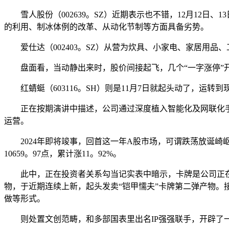
雪人股份（002639。SZ）近期表示也不错，12月12日
的利用、制冰体例的改革、从动化节制等方面具备劣势。
爱仕达（002403。SZ）从营为炊具、小家电、家居用品、工
盘面看，当动静出来时，股价间接起飞，几个“一字涨停”开局
红蜻蜓（603116。SH）则是11月7日就起头动了，运转到
正在按期演讲中描述，公司通过深度植入智能化及网联化手艺
运营。
2024年即将竣事，回首这一年A股市场，可谓跌荡放诞崎岖，上
10659。97点，累计涨11。92%。
此中，正在投资者关系勾当记实表中暗示，卡牌是公司正在本
物，于近期连续上新，起头发卖“铠甲懦夫”卡牌第二弹产物。
做等形式。
则处置文创范畴，和多部国表里出名IP强强联手，开辟了