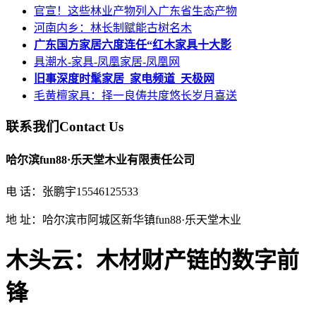
官宣！这些林业产物列入广东省生态产物
河南内乡：林长制赋能古树名木
广东国方家居六度连任“红木家具十大影
具潮水-家具-凤凰家居-凤凰网
旧事深度时髦家居_家电频道_天极网
毛黄檀家具：择一良俦共度悠长岁月喜送
联系我们
Contact Us
哈尔滨fun88·乐天堂木业有限责任公司
电 话：张鹏宇15546125533
地 址：哈尔滨市阿城区新华镇fun88·乐天堂木业
木头云：木材财产链的数字前
锋