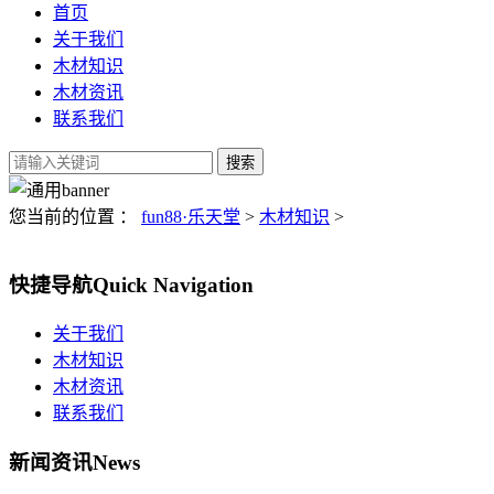
首页
关于我们
木材知识
木材资讯
联系我们
您当前的位置 ：
fun88·乐天堂
>
木材知识
>
快捷导航
Quick Navigation
关于我们
木材知识
木材资讯
联系我们
新闻资讯
News