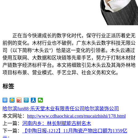
正在当今快速成长的数字化时代，保守行业正派历着史无
前例的变化。木材行业也不破例，广东木头云数字科技无限公
司（以下简称“木头云”）恰是这一变化的引领者。木头云通过
使用互联网、大数据和区块链等先辈手艺，努力于打制木材财
产链数字经济标杆平台。本文将细致引见木头云及其海外林地
项目标布景、营业模式、手艺立异、社会义务和文化。
标签
哈尔滨fun88·乐天堂木业有限责任公司
哈尔滨装饰公司
本文网址：
http://www.cdhaochicai.com/mucaizhishi/178.html
上一篇：
河南内乡：林长制赋能古树名木
下一篇：
【中陶日报-1212】11月陶瓷产物出口额为1359亿