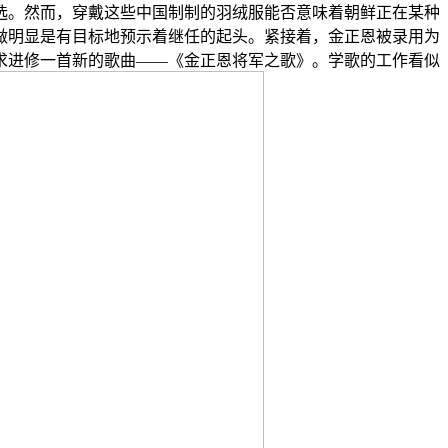
选。然而，穿戴这些中国制制的羽绒服能否意味着朝鲜正在某种
动做明显是有目标地预示着继任的起头。紧接着，金正恩被录用为
求进修一首新的歌曲——《金正恩将军之歌》。学歌的工作看似