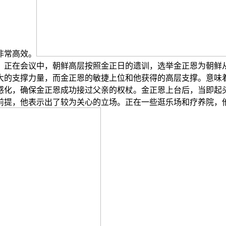
非常高效。
。正在会议中，朝鲜高层按照金正日的遗训，选举金正恩为朝鲜
大的支撑力量，而金正恩的敏捷上位和他获得的高层支撑。意味
感化，确保金正恩成功接过父亲的权杖。金正恩上台后，当即起
前提，他表示出了较为关心的立场。正在一些逛乐场和疗养院，