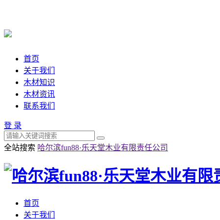
首页
关于我们
木材知识
木材资讯
联系我们
登 录
全站搜索
哈尔滨fun88·乐天堂木业有限责任公司
首页
关于我们