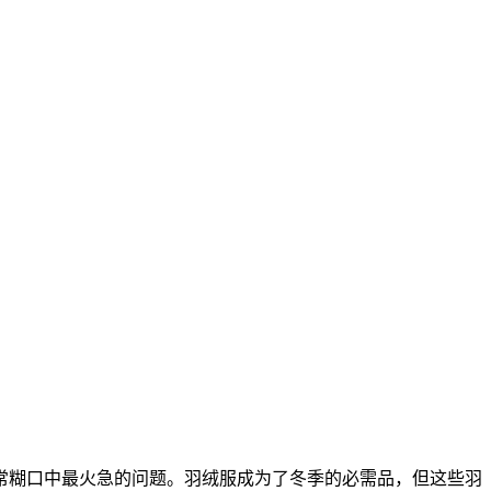
常糊口中最火急的问题。羽绒服成为了冬季的必需品，但这些羽