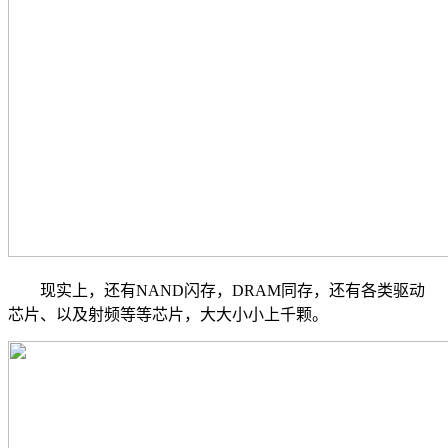
现实上，还有NAND闪存，DRAM同存，还有各类驱动
芯片、以及射频等等芯片，大大小小上千颗。