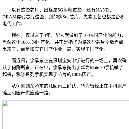
以有这些芯片，出格是5G射频这些，还有NAND、
DRAM存储芯片这些，别的像Soc芯片，先辈工艺也都是台积
电代工的。
现在，仅过去了4年，华为就做到了100%国产化的能力，
当然这个100%的国产化，并不是指华为将这些芯片全数自研
出来了，而是和其它国产企业一路，实现了国产化。
而近日，余承东正在深圳宝安中学进行的一场上，再次确
认了何刚所言，正在中，余承东掏出了华为Mate 70手机举了
起来，称该系列手机实现了芯片的100%国产。
从何刚到余承东的几回再三确认，华为曾经正在手机财产
链上和国产供应链一路。