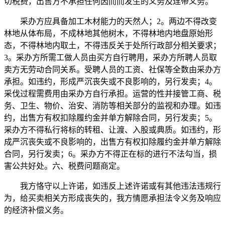
切税费，出售方不承担任何因而而发生的义务及连带义务。
采办方应具备加工木材能力的天然人；2。两边不得改变
林地从体布局，不成林地其他树木，不得林地内地盘原始形
态，不得林地内取土，不得违反关于处所行政部分相关要求；
3。采办方所需工做人员由买方自行聘用，采办方所聘人员取
卖方无劳动合同关系。受聘人员的工资、社保等全数由采办方
承担。如违约，形成严沉丧失或不良影响的，另行发卖；4。
采伐过程需费用由采办方自行承担。运营的性并接管工商、税
务、卫生、物价、治安、消防等相关部分的监视和办理。如违
约，出售方有权扣除履约金并单方解除合同，另行发卖；5。
采办方不得私行将标的转租、让渡、入股或典质。如违约，形
成严沉丧失或不良影响的，出售方有权扣除履约金并单方解除
合同，另行发卖；6。采办方不得正在标的进行不法勾当，损
害公共好处。六、税费问题商定。
我方恪守以上许诺，如违反上述许诺或有其他违法违规行
为，给买卖相关方形成丧失的，我方情愿承担法令义务及响应
的经济补偿义务。