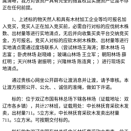
属清晰，我方对该资产具有完全的措置权且实施资产让渡不存
正在任何前提。
1、上述标的物天然人和具有木材加工企业等均可报名加
入竞买，竞买人正在加入竞买前，必需自行对标的应伐树木株
数、出材量等进行实地清点，无后并向收集买卖平台交纳竞买
金，方可报名。竞买人对标的应砍木树木株数、出材量等进行
实地清点需通过度场联系人（尝试林场王海涛；那木林场 马
志富 ；卧虎林场 赵晓峰 ；玻璃山林场 王立军 ；朝阳林场 薛
红明 ；天兴林场 谢振明 ；兴隆林场 陈连爽 ；）进行现场实
地清点。
通过贵核心网坐公开辟布让渡消息并让渡，请予审核。本
让渡方按照公开、公允、、诚信的准绳，做如下许诺。
标的：位于双辽市国有林总场下辖各林场（证载地址：双
辽市各乡镇），共计27林班，证载用处：中长林抚育采砍木发
卖，出材量711。5立方米，中长林抚育采砍木发卖出材量
711。5立方米。可按期交付标的。