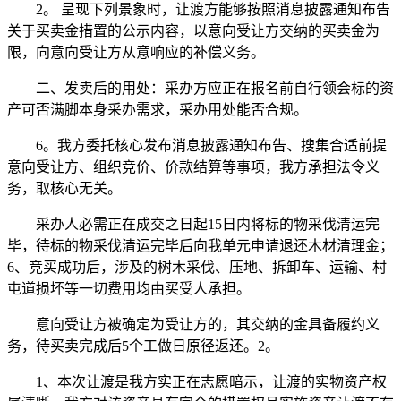
2。 呈现下列景象时，让渡方能够按照消息披露通知布告
关于买卖金措置的公示内容，以意向受让方交纳的买卖金为
限，向意向受让方从意响应的补偿义务。
二、发卖后的用处：采办方应正在报名前自行领会标的资
产可否满脚本身采办需求，采办用处能否合规。
6。我方委托核心发布消息披露通知布告、搜集合适前提
意向受让方、组织竞价、价款结算等事项，我方承担法令义
务，取核心无关。
采办人必需正在成交之日起15日内将标的物采伐清运完
毕，待标的物采伐清运完毕后向我单元申请退还木材清理金；
6、竞买成功后，涉及的树木采伐、压地、拆卸车、运输、村
屯道损坏等一切费用均由买受人承担。
意向受让方被确定为受让方的，其交纳的金具备履约义
务，待买卖完成后5个工做日原径返还。2。
1、本次让渡是我方实正在志愿暗示，让渡的实物资产权