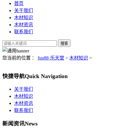
首页
关于我们
木材知识
木材资讯
联系我们
您当前的位置 ：
fun88·乐天堂
>
木材知识
>
快捷导航
Quick Navigation
关于我们
木材知识
木材资讯
联系我们
新闻资讯
News